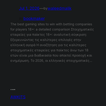
Jul 1, 2026
—
waleedmalik
by
in
bookmaker
The best gaming sites to win with betting companies
for players 18+: a detailed comparison Στοιχηματικές
εταιρείες για παίκτες 18+: αναλυτική σύγκριση:
Εξερευνώντας τις καλύτερες επιλογές στην
ελληνική αγορά Η αναζήτηση για τις καλύτερες
στοιχηματικές εταιρείες για παίκτες άνω των 18
ετών είναι μια διαδικασία που απαιτεί προσοχή και
ενημέρωση. Το 2026, οι ελληνικές στοιχηματικές…
AWKITS