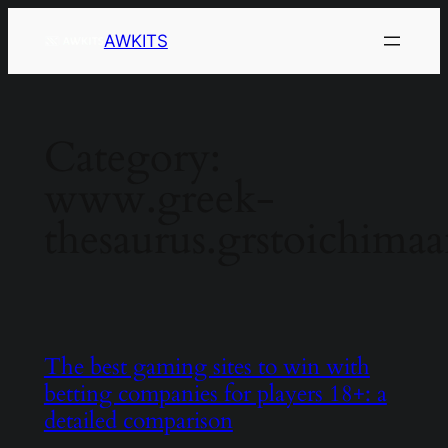
AWKITS
Category:
www.greek-
thesaurus.grstoichima
The best gaming sites to win with
betting companies for players 18+: a
detailed comparison