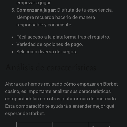
empezar a jugar.
Comenzar a jugar:
Disfruta de tu experiencia,
siempre recuerda hacerlo de manera
responsable y consciente.
Fácil acceso a la plataforma tras el registro.
Variedad de opciones de pago.
Selección diversa de juegos.
Análisis de características
Ahora que hemos revisado cómo empezar en Bbrbet
casino, es importante analizar sus características
comparándolas con otras plataformas del mercado.
Esta comparación te ayudará a entender mejor qué
esperar de Bbrbet.