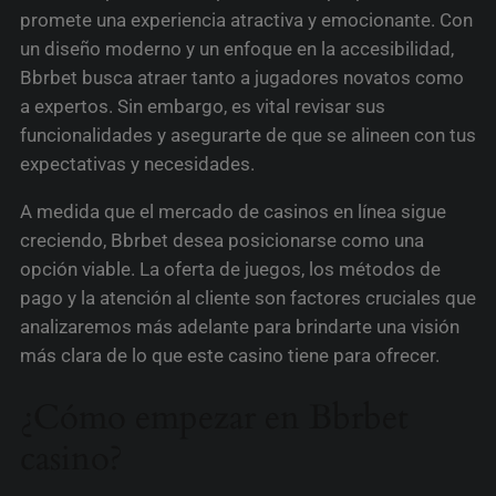
promete una experiencia atractiva y emocionante. Con
un diseño moderno y un enfoque en la accesibilidad,
Bbrbet busca atraer tanto a jugadores novatos como
a expertos. Sin embargo, es vital revisar sus
funcionalidades y asegurarte de que se alineen con tus
expectativas y necesidades.
A medida que el mercado de casinos en línea sigue
creciendo, Bbrbet desea posicionarse como una
opción viable. La oferta de juegos, los métodos de
pago y la atención al cliente son factores cruciales que
analizaremos más adelante para brindarte una visión
más clara de lo que este casino tiene para ofrecer.
¿Cómo empezar en Bbrbet
casino?