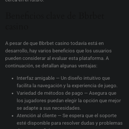
Beneficios clave de Bbrbet
casino
A pesar de que Bbrbet casino todavía está en
desarrollo, hay varios beneficios que los usuarios
pueden considerar al evaluar esta plataforma. A
continuación, se detallan algunas ventajas:
Interfaz amigable — Un diseño intuitivo que
facilita la navegación y la experiencia de juego.
Variedad de métodos de pago — Asegura que
los jugadores puedan elegir la opción que mejor
se adapte a sus necesidades.
Atención al cliente — Se espera que el soporte
esté disponible para resolver dudas y problemas