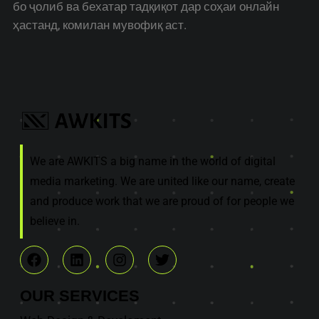
бо ҷолиб ва бехатар тадқиқот дар соҳаи онлайн
ҳастанд, комилан мувофиқ аст.
We are AWKITS a big name in the world of digital
media marketing. We are united like our name, create
and produce work that we are proud of for people we
believe in.
OUR
SERVICES