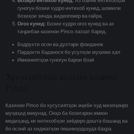
Бозиро интихоб кунед:
Аз байни интихобҳои
гуногун бозии худро интихоб кунед, шомили
бозиҳои зинда, видеопокер ва ғайра.
Оғоз кунед:
Бозии худро оғоз кунед ва аз
таҷрибаи казинои Pinco лаззат баред.
Бодрухти осон ва духтари фоиданок
Пардохти баданосе бо усулҳои муҳими ҳал
Имкониятҳои гуногун барои бозӣ
Хусусиятҳои асосии казино
Pinco
Казинои Pinco бо хусусиятҳои аҷиби худ мизоҷонро
муҷаҳид мекунад. Онҳо ба бозигарон имкон
медиҳанд, ки интихобҳои зиёдеро дошта бошанд ва
бо осонӣ аз хидматҳои пешниҳодшуда баҳра