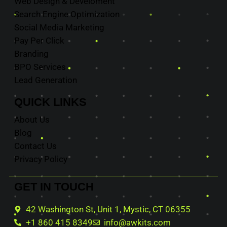
Web Design & Develoment
Search Engine Optimization
Social Media Marketing
Pay Per Click
Branding
BPO Services
Lead Generation
QUICK
LINKS
About Us
Blog
Contact Us
Privacy Policy
GET IN
TOUCH
42 Washington St, Unit 1, Mystic, CT 06355
+1 860 415 8349
info@awkits.com