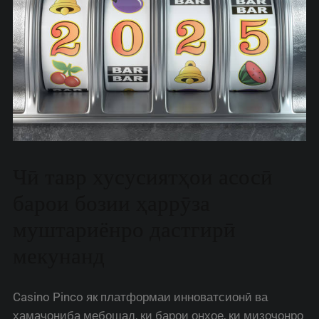
Чӣ тавр хусусиятҳои асосӣ
барои бозии ҳаррӯза
муштариёнро дастгирӣ
мекунанд
Casino Pinco як платформаи инноватсионӣ ва
ҳамаҷониба мебошад, ки барои онҳое, ки мизоҷонро