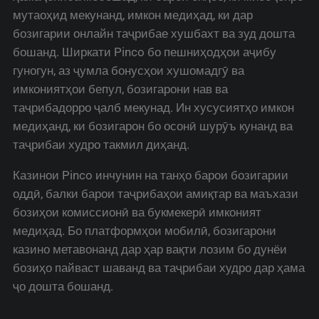
мутаоҳид мекунанд, имкон медиҳад, ки дар
бозигарии онлайн таҷрибае хушбахт ва зуд дошта
бошанд. Ширкати Pinco бо пешниҳодҳои аҷибу
гуногун, аз ҷумла бонусҳои хушомадгӯ ва
имкониятҳои бепул, бозигарони нав ва
таҷрибадорро ҷалб мекунад. Ин хусусиятҳо имкон
медиҳанд, ки бозигарон бо осонӣ шурӯъ кунанд ва
таҷрибаи худро такмил диҳанд.
Казинои Pinco инчунин на танҳо барои бозигарии
оддӣ, балки барои таҷрибаҳои амиқтар ва маъхази
бозиҳои комиссионӣ ва букмекерӣ имконият
медиҳад. Бо платформҳои мобилӣ, бозигарони
казино метавонанд дар ҳар вақти лозим бо дунёи
бозиҳо пайваст шаванд ва таҷрибаи худро дар ҳама
ҷо дошта бошанд.