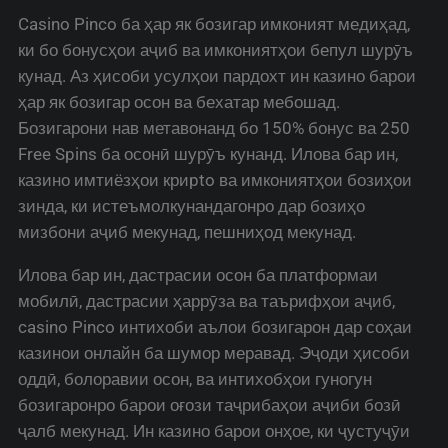
Casino Pinco ба ҳар як бозигар имконият медиҳад,
ки бо бонусҳои аҷиб ва имкониятҳои бепул шурӯъ
кунад. Аз ҳисоби усулҳои пардохт ин казино барои
ҳар як бозигар осон ва бехатар мебошад.
Бозигарони нав метавонанд бо 150% бонус ва 250
Free Spins ба осонӣ шурӯъ кунанд. Илова бар ин,
казино имтиёзҳои криpto ва имкониятҳои бозиҳои
зинда, ки истеъмолкунандагонро дар бозиҳо
мизбони аҷиб мекунад, пешниҳод мекунад.
Илова бар ин, дастрасии осон ба платформаи
мобилӣ, дастрасии ҳаррӯза ва таърифҳои аҷиб,
casino Pinco интихоби аълои бозигарон дар соҳаи
казинои онлайн ба шумор меравад. Эҷоди ҳисоби
оддӣ, болоравии осон, ва интихобҳои гуногун
бозигаронро барои оғози таҷрибаҳои аҷиби бозӣ
ҷалб мекунад. Ин казино барои онҳое, ки ҷустуҷӯи