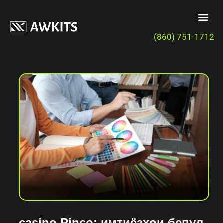
(860) 751-1712
casino Pinco: имтиёзҳои бепул