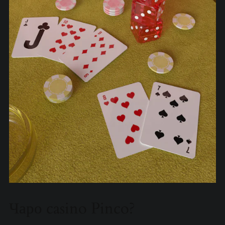
Чаро casino Pinco?