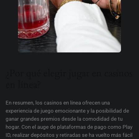
¿Por qué elegir jugar en casinos
en línea?
En resumen, los casinos en línea ofrecen una
experiencia de juego emocionante y la posibilidad de
ganar grandes premios desde la comodidad de tu
hogar. Con el auge de plataformas de pago como Play
ID, realizar depósitos y retiradas se ha vuelto más fácil