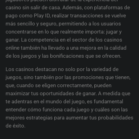
casino sin salir de casa. Además, con plataformas de
pago como Play ID, realizar transacciones se vuelve
más sencillo y seguro, permitiendo a los usuarios
concentrarse en lo que realmente importa: jugar y
ganar. La competencia en el sector de los casinos
online también ha llevado a una mejora en la calidad
de los juegos y las bonificaciones que se ofrecen.
Los casinos destacan no solo por la variedad de
juegos, sino también por las promociones que tienen,
que, cuando se eligen correctamente, pueden
maximizar tus oportunidades de ganar. A medida que
te adentras en el mundo del juego, es fundamental
entender cómo funciona cada juego y cuáles son las
mejores estrategias para aumentar tus probabilidades
de éxito.