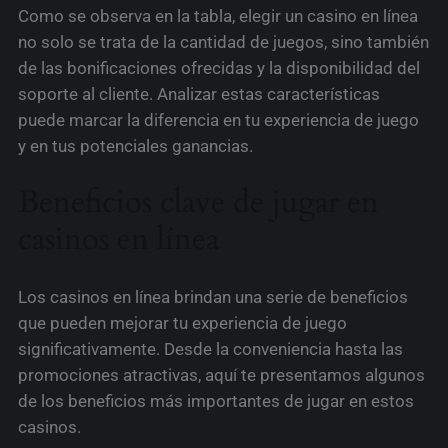
Como se observa en la tabla, elegir un casino en línea
no solo se trata de la cantidad de juegos, sino también
de las bonificaciones ofrecidas y la disponibilidad del
soporte al cliente. Analizar estas características
puede marcar la diferencia en tu experiencia de juego
y en tus potenciales ganancias.
Beneficios clave de jugar en
casinos en línea
Los casinos en línea brindan una serie de beneficios
que pueden mejorar tu experiencia de juego
significativamente. Desde la conveniencia hasta las
promociones atractivas, aquí te presentamos algunos
de los beneficios más importantes de jugar en estos
casinos.