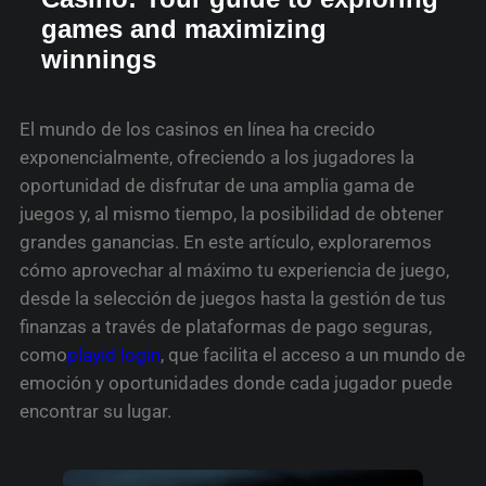
games and maximizing
winnings
El mundo de los casinos en línea ha crecido
exponencialmente, ofreciendo a los jugadores la
oportunidad de disfrutar de una amplia gama de
juegos y, al mismo tiempo, la posibilidad de obtener
grandes ganancias. En este artículo, exploraremos
cómo aprovechar al máximo tu experiencia de juego,
desde la selección de juegos hasta la gestión de tus
finanzas a través de plataformas de pago seguras,
como
playid login
, que facilita el acceso a un mundo de
emoción y oportunidades donde cada jugador puede
encontrar su lugar.