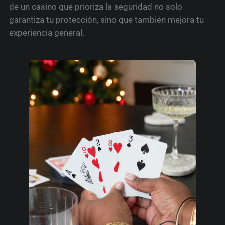
de un casino que prioriza la seguridad no solo
garantiza tu protección, sino que también mejora tu
experiencia general.