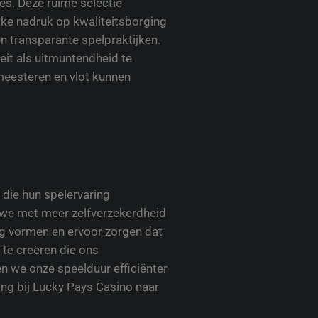
ies. Deze ruime selectie
rijke nadruk op kwaliteitsborging
 transparante spelpraktijken.
it als uitmuntendheid te
meesteren en vlot kunnen
die hun spelervaring
r we met meer zelfverzekerdheid
ng vormen en ervoor zorgen dat
 te creëren die ons
n we onze speelduur efficiënter
ng bij Lucky Pays Casino naar