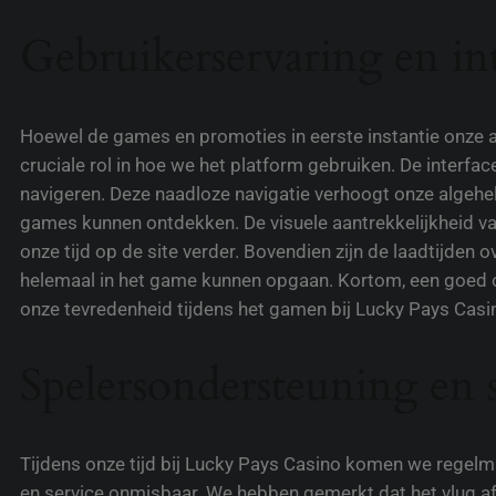
Gebruikerservaring en in
Hoewel de games en promoties in eerste instantie onze a
cruciale rol in hoe we het platform gebruiken. De interf
navigeren. Deze naadloze navigatie verhoogt onze algehe
games kunnen ontdekken. De visuele aantrekkelijkheid va
onze tijd op de site verder. Bovendien zijn de laadtijde
helemaal in het game kunnen opgaan. Kortom, een goed on
onze tevredenheid tijdens het gamen bij Lucky Pays Casi
Spelersondersteuning en 
Tijdens onze tijd bij Lucky Pays Casino komen we regel
en service onmisbaar. We hebben gemerkt dat het vlug af