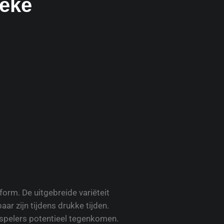
ieke
orm. De uitgebreide variëteit
ar zijn tijdens drukke tijden.
 spelers potentieel tegenkomen.