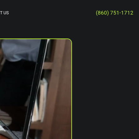
(860) 751-1712
T US