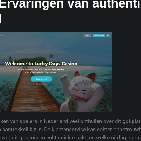
Ervaringen van authent
d
n van spelers in Nederland veel onthullen over dit gokplatf
 aantrekkelijk zijn. De klantenservice kan echter onbetrouwba
 wat dit gokhuis nu echt uniek maakt, en welke uitdagingen