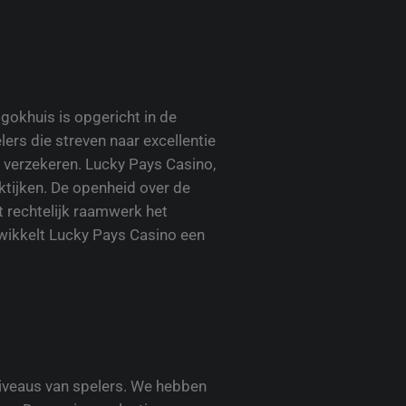
gokhuis is opgericht in de
rs die streven naar excellentie
g verzekeren. Lucky Pays Casino,
tijken. De openheid over de
t rechtelijk raamwerk het
twikkelt Lucky Pays Casino een
niveaus van spelers. We hebben