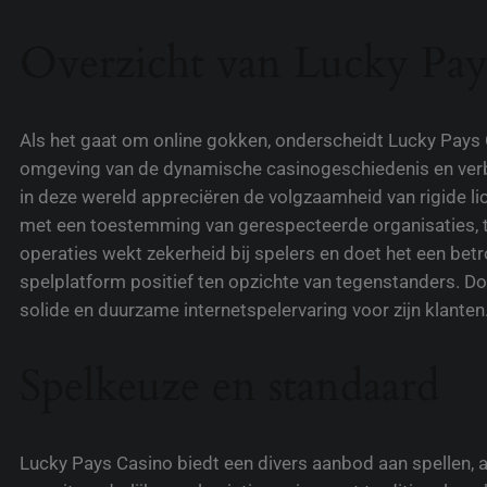
Overzicht van Lucky Pay
Als het gaat om online gokken, onderscheidt Lucky Pays C
omgeving van de dynamische casinogeschiedenis en verbin
in deze wereld appreciëren de volgzaamheid van rigide li
met een toestemming van gerespecteerde organisaties, t
operaties wekt zekerheid bij spelers en doet het een bet
spelplatform positief ten opzichte van tegenstanders. Do
solide en duurzame internetspelervaring voor zijn klanten
Spelkeuze en standaard
Lucky Pays Casino biedt een divers aanbod aan spellen,