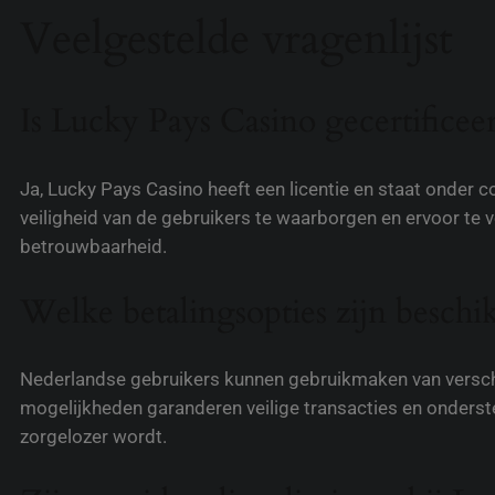
Veelgestelde vragenlijst
Is Lucky Pays Casino gecertifice
Ja, Lucky Pays Casino heeft een licentie en staat onder c
veiligheid van de gebruikers te waarborgen en ervoor te
betrouwbaarheid.
Welke betalingsopties zijn beschi
Nederlandse gebruikers kunnen gebruikmaken van verschi
mogelijkheden garanderen veilige transacties en onders
zorgelozer wordt.