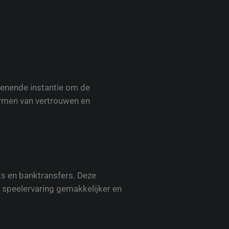
rlenende instantie om de
ormen van vertrouwen en
s en banktransfers. Deze
 speelervaring gemakkelijker en