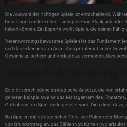
Die Auswahl der richtigen Spiele ist entscheidend. Währ
bevorzugen andere eher Tischspiele wie Blackjack oder R
haben können. Ein Experte wählt Spiele, die seinen Fähigke
Verantwortungsbewusstes Spielen ist das Fundament jeder
und das Erkennen von Anzeichen problematischer Gewohnhe
Gewinne zu sichern und Verluste zu vermeiden. Dies schüt
Strategien für die Maximierung 
Es gibt verschiedene strategische Ansätze, die von erf
gehören beispielsweise das Management des Einsatzes, 
Guthabens pro Spielrunde gesetzt wird. Dies dient dazu, s
Bei Spielen mit strategischer Tiefe, wie Poker oder Blac
von Grundstrategien, das Zählen von Karten (wo erlaubt