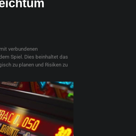
Reichtum
amit verbundenen
edem Spiel. Dies beinhaltet das
gisch zu planen und Risiken zu