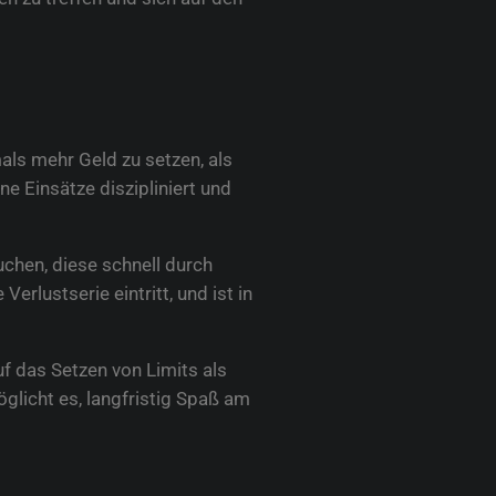
als mehr Geld zu setzen, als
ne Einsätze diszipliniert und
uchen, diese schnell durch
erlustserie eintritt, und ist in
uf das Setzen von Limits als
öglicht es, langfristig Spaß am