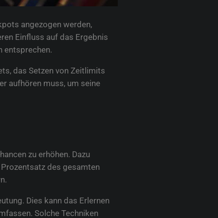
ackpots angezogen werden,
ren Einfluss auf das Ergebnis
en entsprechen.
s, das Setzen von Zeitlimits
 er aufhören muss, um seine
chancen zu erhöhen. Dazu
r Prozentsatz des gesamten
n.
eutung. Dies kann das Erlernen
umfassen. Solche Techniken