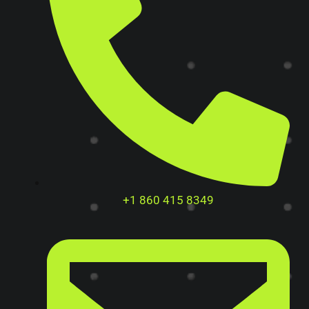
+1 860 415 8349