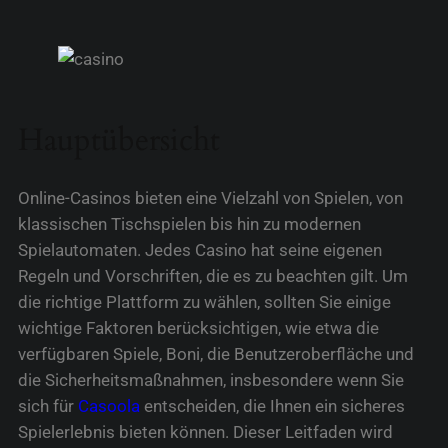
Hauptübersicht
Online-Casinos bieten eine Vielzahl von Spielen, von
klassischen Tischspielen bis hin zu modernen
Spielautomaten. Jedes Casino hat seine eigenen
Regeln und Vorschriften, die es zu beachten gilt. Um
die richtige Plattform zu wählen, sollten Sie einige
wichtige Faktoren berücksichtigen, wie etwa die
verfügbaren Spiele, Boni, die Benutzeroberfläche und
die Sicherheitsmaßnahmen, insbesondere wenn Sie
sich für
Casoola
entscheiden, die Ihnen ein sicheres
Spielerlebnis bieten können. Dieser Leitfaden wird