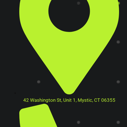
42 Washington St, Unit 1, Mystic, CT 06355