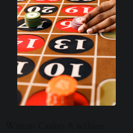
Warum Casino A wählen