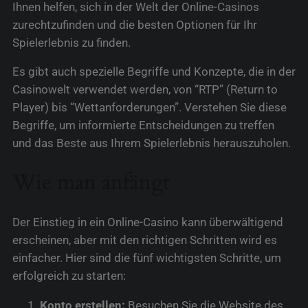
Ihnen helfen, sich in der Welt der Online-Casinos
zurechtzufinden und die besten Optionen für Ihr
Spielerlebnis zu finden.
Es gibt auch spezielle Begriffe und Konzepte, die in der
Casinowelt verwendet werden, von “RTP” (Return to
Player) bis “Wettanforderungen”. Verstehen Sie diese
Begriffe, um informierte Entscheidungen zu treffen
und das Beste aus Ihrem Spielerlebnis herauszuholen.
Wie man anfängt
Der Einstieg in ein Online-Casino kann überwältigend
erscheinen, aber mit den richtigen Schritten wird es
einfacher. Hier sind die fünf wichtigsten Schritte, um
erfolgreich zu starten:
Konto erstellen:
Besuchen Sie die Website des