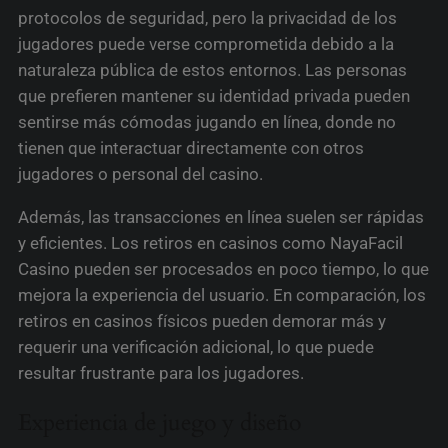
protocolos de seguridad, pero la privacidad de los
jugadores puede verse comprometida debido a la
naturaleza pública de estos entornos. Las personas
que prefieren mantener su identidad privada pueden
sentirse más cómodas jugando en línea, donde no
tienen que interactuar directamente con otros
jugadores o personal del casino.
Además, las transacciones en línea suelen ser rápidas
y eficientes. Los retiros en casinos como NayaFacil
Casino pueden ser procesados en poco tiempo, lo que
mejora la experiencia del usuario. En comparación, los
retiros en casinos físicos pueden demorar más y
requerir una verificación adicional, lo que puede
resultar frustrante para los jugadores.
Experiencia de juego y diseño