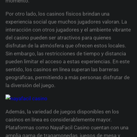
momento.
Por otro lado, los casinos físicos brindan una
experiencia social que muchos jugadores valoran. La
interacción con otros jugadores y el ambiente vibrante
del casino pueden ser atractivos para quienes
disfrutan de la atmósfera que ofrecen estos locales.
Sin embargo, las restricciones de tiempo y distancia
pueden limitar el acceso a estas experiencias. En este
sentido, los casinos en línea superan las barreras
geográficas, permitiendo a más personas disfrutar de
la diversión del juego.
Además, la variedad de juegos disponibles en los
casinos en línea es considerablemente mayor.
Plataformas como NayaFacil Casino cuentan con una
amplia gama de tragamonedas, juegos de mesa y