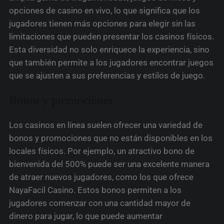
opciones de casino en vivo, lo que significa que los
jugadores tienen más opciones para elegir sin las
limitaciones que pueden presentar los casinos físicos.
Esta diversidad no solo enriquece la experiencia, sino
que también permite a los jugadores encontrar juegos
que se ajusten a sus preferencias y estilos de juego.
Bonos y promociones
Los casinos en línea suelen ofrecer una variedad de
bonos y promociones que no están disponibles en los
locales físicos. Por ejemplo, un atractivo bono de
bienvenida del 500% puede ser una excelente manera
de atraer nuevos jugadores, como los que ofrece
NayaFacil Casino. Estos bonos permiten a los
jugadores comenzar con una cantidad mayor de
dinero para jugar, lo que puede aumentar