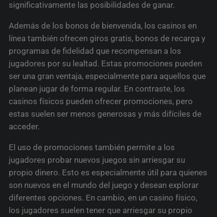
significativamente las posibilidades de ganar.
Además de los bonos de bienvenida, los casinos en
línea también ofrecen giros gratis, bonos de recarga y
programas de fidelidad que recompensan a los
jugadores por su lealtad. Estas promociones pueden
ser una gran ventaja, especialmente para aquellos que
planean jugar de forma regular. En contraste, los
casinos físicos pueden ofrecer promociones, pero
estas suelen ser menos generosas y más difíciles de
acceder.
El uso de promociones también permite a los
jugadores probar nuevos juegos sin arriesgar su
propio dinero. Esto es especialmente útil para quienes
son nuevos en el mundo del juego y desean explorar
diferentes opciones. En cambio, en un casino físico,
los jugadores suelen tener que arriesgar su propio