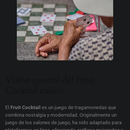
Visión general del Fruit
Cocktail casino
El
Fruit Cocktail
es un juego de tragamonedas que
combina nostalgia y modernidad. Originalmente un
juego de los salones de juego, ha sido adaptado para
plataformas en línea, ofreciendo gráficos mejorados y