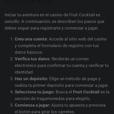
Fruit Cocktail
Iniciar tu aventura en el casino de Fruit Cocktail es
sencillo. A continuación, se describen los pasos que
debes seguir para registrarte y comenzar a jugar:
Crea una cuenta:
Accede al sitio web del casino
y completa el formulario de registro con tus
datos básicos.
Verifica tus datos:
Recibirás un correo
electrónico para confirmar tu cuenta y verificar tu
identidad.
Haz un depósito:
Elige un método de pago y
realiza tu primer depósito para comenzar a jugar.
Selecciona tu juego:
Busca el
Fruit Cocktail
en la
sección de tragamonedas para elegirlo.
Comienza a jugar:
Ajusta tu apuesta y presiona
el botón para girar los carretes.