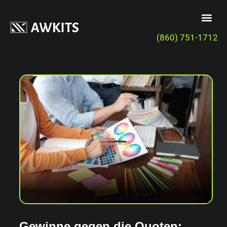
(860) 751-1712
Gewinne gegen die Quoten: