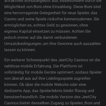
attraktives Bonusangebot aus, insbesondere durch die
Möglichkeit von Boni ohne Einzahlung. Diese Boni sind
eine hervorragende Gelegenheit für neue Spieler, das
Casino und seine Spiele risikofrei kennenzulernen. Sie
ermöglichen es, echtes Geld zu gewinnen, ohne
eigenes Kapital einsetzen zu müssen. Achten Sie
jedoch immer auf die damit verbundenen
Umsatzbedingungen, um Ihre Gewinne auch auszahlen
lassen zu können.
Ein weiterer Schwerpunkt des JeetCity Casinos ist die
nahtlose mobile Erfahrung. Die Plattform ist
vollständig für mobile Geräte optimiert, sodass Spieler
von überall aus auf ihre Lieblingsspiele zugreifen
können. Ob über die mobile Website oder eine
dedizierte App, das Spielerlebnis bleibt flüssig und
benutzerfreundlich. Die mobile Version des JeetCity
Casinos bietet denselben Zugang zu Spielen, Boni und