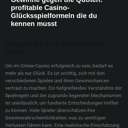
profitable Casino-
Glücksspielformeln die du
kennen musst
Strategien für den Erfolg im Online-
Casino
Um im Online-Casino erfolgreich zu sein, bedarf es
mehr als nur Glück. Es ist wichtig, sich mit den
verschiedenen Spielen und ihren Gewinnchancen
vertraut zu machen. Ein tiefgreifendes Verständnis der
Spielregeln und der zugrunde liegenden Mechanismen
ist unerlässlich, um fundierte Entscheidungen treffen
zu können. Viele Spieler überschätzen ihre
Gewinnwahrscheinlichkeiten, was zu unnötigen
Verlusten führen kann. Eine realistische Einschätzung