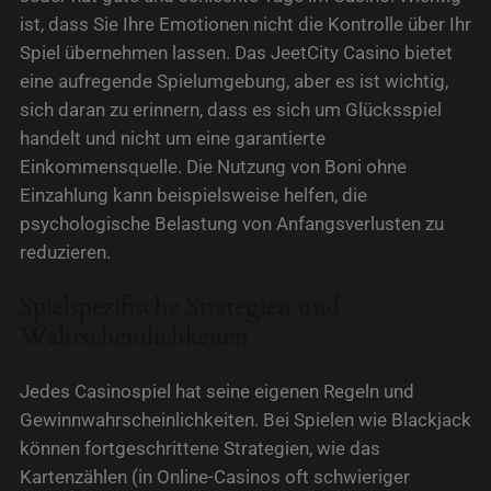
ist, dass Sie Ihre Emotionen nicht die Kontrolle über Ihr
Spiel übernehmen lassen. Das JeetCity Casino bietet
eine aufregende Spielumgebung, aber es ist wichtig,
sich daran zu erinnern, dass es sich um Glücksspiel
handelt und nicht um eine garantierte
Einkommensquelle. Die Nutzung von Boni ohne
Einzahlung kann beispielsweise helfen, die
psychologische Belastung von Anfangsverlusten zu
reduzieren.
Spielspezifische Strategien und
Wahrscheinlichkeiten
Jedes Casinospiel hat seine eigenen Regeln und
Gewinnwahrscheinlichkeiten. Bei Spielen wie Blackjack
können fortgeschrittene Strategien, wie das
Kartenzählen (in Online-Casinos oft schwieriger