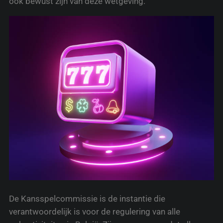
ook bewust zijn van deze wetgeving.
De Kansspelcommissie is de instantie die
verantwoordelijk is voor de regulering van alle