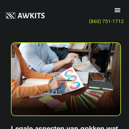
(860) 751-1712
Legale aspecten van gokken wat