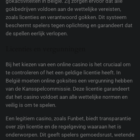
gokactiviteiten in België. Zij zorgen ervoor dat alle
gokbedrijven voldoen aan de wettelijke vereisten,
zoals licenties en verantwoord gokken. Dit systeem
beschermt spelers tegen oplichting en garandeert dat
de spellen eerlijk verlopen.
Licenties en vergunningen
Bij het kiezen van een online casino is het cruciaal om
te controleren of het een geldige licentie heeft. In
België moeten online goksites een vergunning hebben
van de Kansspelcommissie. Deze licentie garandeert
dat het casino voldoet aan alle wettelijke normen en
veilig is om te spelen.
Een legitiem casino, zoals Funbet, biedt transparantie
over zijn licentie en de regelgeving waaraan het is
onderworpen. Dit geeft spelers gemoedsrust, wetende