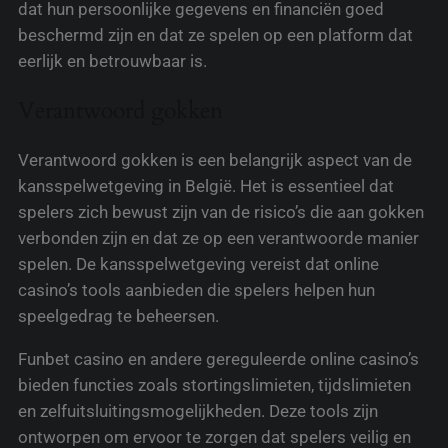
dat hun persoonlijke gegevens en financiën goed
beschermd zijn en dat ze spelen op een platform dat
eerlijk en betrouwbaar is.
Verantwoord gokken
Verantwoord gokken is een belangrijk aspect van de
kansspelwetgeving in België. Het is essentieel dat
spelers zich bewust zijn van de risico’s die aan gokken
verbonden zijn en dat ze op een verantwoorde manier
spelen. De kansspelwetgeving vereist dat online
casino’s tools aanbieden die spelers helpen hun
speelgedrag te beheersen.
Funbet casino en andere gereguleerde online casino’s
bieden functies zoals stortingslimieten, tijdslimieten
en zelfuitsluitingsmogelijkheden. Deze tools zijn
ontworpen om ervoor te zorgen dat spelers veilig en