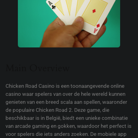
Main Overview
Chicken Road Casino is een toonaangevende online
casino waar spelers van over de hele wereld kunnen
genieten van een breed scala aan spellen, waaronder
de populaire Chicken Road 2. Deze game, die
beschikbaar is in België, biedt een unieke combinatie
van arcade gaming en gokken, waardoor het perfect is
voor spelers die iets anders zoeken. De mobiele app