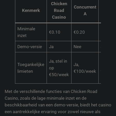
Chicken
Concurrent
Concur
Kenmerk
Road
A
B
Casino
Minimale
€0.10
€0.20
€0.50
inzet
Demo-versie
Ja
Nee
Ja
Beperkt
Ja, stel in
Toegankelijke
Ja,
geen
op
limieten
€100/week
wekelij
€50/week
limiete
Met de verschillende functies van Chicken Road
Casino, zoals de lage minimale inzet en de
beschikbaarheid van een demo-versie, biedt het casino
een aantrekkelijke ervaring voor zowel nieuwe als