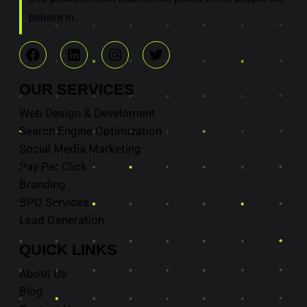
believe in.
OUR
SERVICES
Web Design & Develoment
Search Engine Optimization
Social Media Marketing
Pay Per Click
Branding
BPO Services
Lead Generation
QUICK
LINKS
About Us
Blog