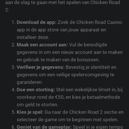
aan de slag te gaan met het spelen van Chicken Road
2:
Download de app:
Zoek de Chicken Road Casino
app in de app store van jouw apparaat en
installeer deze.
Maak een account aan:
Vul de benodigde
gegevens in om een nieuw account aan te maken
en gebruik te maken van de bonussen.
Verifieer je gegevens:
Bevestig je identiteit en
gegevens om een veilige spelersomgeving te
garanderen.
Doe een storting:
Stel een wekelijkse limiet in, bij
voorkeur rond de €50, en kies je betaalmethode
om geld te storten.
Kies je spel:
Ga naar de Chicken Road 2 sectie en
selecteer de game om te beginnen met spelen.
Geniet van de gameplay:
Speel in je eigen tempo