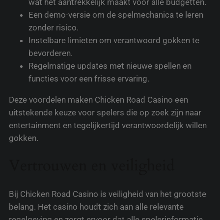
wat het aantrekkelijk maakt voor alle budgetten.
Een demo-versie om de spelmechanica te leren
zonder risico.
Instelbare limieten om verantwoord gokken te
bevorderen.
Regelmatige updates met nieuwe spellen en
functies voor een frisse ervaring.
Deze voordelen maken Chicken Road Casino een
uitstekende keuze voor spelers die op zoek zijn naar
entertainment en tegelijkertijd verantwoordelijk willen
gokken.
Vertrouwen en veiligheid
Bij Chicken Road Casino is veiligheid van het grootste
belang. Het casino houdt zich aan alle relevante
regelgeving en zorgt ervoor dat alle spelerinformatie