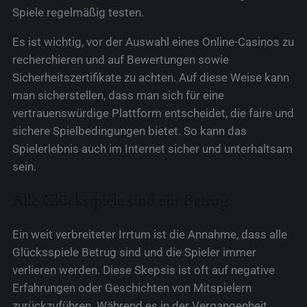
Spiele regelmäßig testen.
Es ist wichtig, vor der Auswahl eines Online-Casinos zu
recherchieren und auf Bewertungen sowie
Sicherheitszertifikate zu achten. Auf diese Weise kann
man sicherstellen, dass man sich für eine
vertrauenswürdige Plattform entscheidet, die faire und
sichere Spielbedingungen bietet. So kann das
Spielerlebnis auch im Internet sicher und unterhaltsam
sein.
Alle Glücksspiele sind ein Betrug
Ein weit verbreiteter Irrtum ist die Annahme, dass alle
Glücksspiele Betrug sind und die Spieler immer
verlieren werden. Diese Skepsis ist oft auf negative
Erfahrungen oder Geschichten von Mitspielern
zurückzuführen. Während es in der Vergangenheit