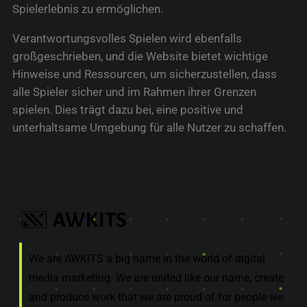
Spielerlebnis zu ermöglichen.
Verantwortungsvolles Spielen wird ebenfalls
großgeschrieben, und die Website bietet wichtige
Hinweise und Ressourcen, um sicherzustellen, dass
alle Spieler sicher und im Rahmen ihrer Grenzen
spielen. Dies trägt dazu bei, eine positive und
unterhaltsame Umgebung für alle Nutzer zu schaffen.
We are AWKITS a big name in the world of digital
media marketing. We are united like our name, create
and produce work that we are proud of for people we