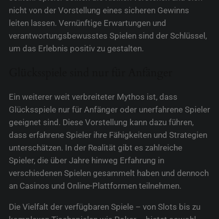
nicht von der Vorstellung eines sicheren Gewinns
leiten lassen. Vernünftige Erwartungen und
verantwortungsbewusstes Spielen sind der Schlüssel,
um das Erlebnis positiv zu gestalten.
Glücksspiele sind nur für Anfänger
Ein weiterer weit verbreiteter Mythos ist, dass
Glücksspiele nur für Anfänger oder unerfahrene Spieler
geeignet sind. Diese Vorstellung kann dazu führen,
dass erfahrene Spieler ihre Fähigkeiten und Strategien
unterschätzen. In der Realität gibt es zahlreiche
Spieler, die über Jahre hinweg Erfahrung in
verschiedenen Spielen gesammelt haben und dennoch
an Casinos und Online-Plattformen teilnehmen.
Die Vielfalt der verfügbaren Spiele – von Slots bis zu