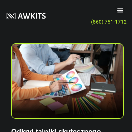
(860) 751-1712
Odkryj tajniki skutecznego