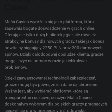
Casino
Mafia Casino wyróżnia się jako platforma, która
zapewnia bogate doświadczenie w grach online.
Oferują nie tylko dużą bibliotekę gier, ale również
atrakcyjne bonusy dla nowych graczy, takie jak bonus
powitalny sięgający 2250 PLN oraz 200 darmowych
spinów. Dzięki całodobowej obsłudze klienta, gracze
mogą liczyć na pomoc w razie jakichkolwiek
problemów.
Dzięki zaawansowanej technologii zabezpieczeń,
gracze mogą być pewni, że ich dane są chronione.
Ważne jest, aby wybierać platformy, które są
transparentne i uczciwe, co czyni Mafia Casino
doskonałym wyborem dla polskich graczy pragnących
cieszyć się grą w bezpiecznym środowisku.