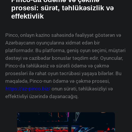
prosesi: sürət, təhlükəsizlik və
effektivlik
Pinco, onlayn kazino sahəsində fəaliyyət göstərən və
Azərbaycanın oyunçularına xidmət edən bir
platformadır. Bu platforma, geniş oyun seçimi, müştəri
dəstəyi və cazibədar bonuslar təqdim edir. Oyuncular,
Pinco-da təhlükəsiz və sürətli ödəmə və çəkmə
prosesləri ilə rahat oyun təcrübəsi yaşaya bilərlər. Bu
məqalədə, Pinco-nun ödəmə və çəkmə prosesi,
https://az-pinco.biz/
onun sürəti, təhlükəsizliyi və
effektivliyi üzərində dayanacağıq.