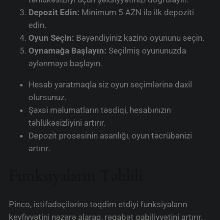
Depozit Edin:
Minimum 5 AZN ilə ilk depoziti
edin.
Oyun Seçin:
Bəyəndiyiniz kazino oyununu seçin.
Oynamağa Başlayın:
Seçilmiş oyununuzda
əylənməyə başlayın.
Hesab yaratmaqla siz oyun seçimlərinə daxil
olursunuz.
Şəxsi məlumatların təsdiqi, hesabınızın
təhlükəsizliyini artırır.
Depozit prosesinin asanlığı, oyun təcrübənizi
artırır.
Funksiyaların Təhlili
Pinco, istifadəçilərinə təqdim etdiyi funksiyaların
keyfiyyətini nəzərə alaraq, rəqabət qabiliyyətini artırır.