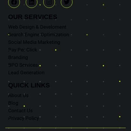
OUR
SERVICES
Web Design & Develoment
Search Engine Optimization
Social Media Marketing
Pay Per Click
Branding
BPO Services
Lead Generation
QUICK
LINKS
About Us
Blog
Contact Us
Privacy Policy