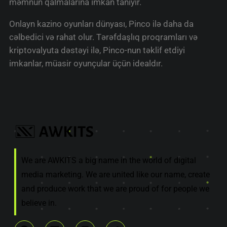
məmnun qalmalarına imkan tanıyır.
Onlayn kazino oyunları dünyası, Pinco ilə daha da
cəlbedici və rahat olur. Tərəfdaşlıq proqramları və
kriptovalyuta dəstəyi ilə, Pinco-nun təklif etdiyi
imkanlar, müasir oyunçular üçün idealdır.
We are AWKITS a big name in the world of digital
media marketing. We are united like our name, create
and produce work that we are proud of for people we
believe in.