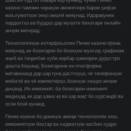
шахсии худ бо боварӣ кор кунанд, чунки Пинко
казино тамоми чораҳои амниятиро барои ҳифзи
маълумотҳои онҳо амалӣ мекунад. Идоракунии
пардохтҳо ва бурдҳо дар муҳити бехатари онлайн
анҷом мегирад.
Технологияҳои интерфаъолии Пинко казино кӯмак
мекунад, ки бозигарон бо бозиҳои муосир, графикаи
аҷиб ва таҷрибаи хуби корбар ҳамкории дурустро
дошта бошанд. Бозигарони ин платформа
метавонанд дар ҳар гуна дастгоҳҳо, чӣ телефонҳои
мобилӣ ва чӣ компютерҳо, бозиҳои хешро анҷом
диҳанд. Ин имконият, ба бозигарон имконият
медиҳад, ки дар ҳама ҷо ва ҳар вақт бо хурсандӣ ва
осон бозӣ кунанд.
Пинко казино бо дониши амиқи технологияи хеш,
имкониятҳои беҳтар ва хидматҳои касбии худро