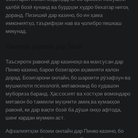
қалбӣ бозӣ кунанд ва бурдҳои худро бехатар нигоҳ
доранд. Пизишкӣ дар казино, бо ин ҳама
имкониятҳо, таърифҳои нав ва ҷолибро пешкаш
мекунад.
Таъсири равонӣ дар бозӣ
Таъсироти равонӣ дар казиноҳо ва махсусан дар
Пинко казино, барои бозигарон аҳамияти калон
дорад. Бозигарони онлайн, бо шароити рӯзафзун ва
мушкилоти психологӣ, метавонанд бо худашон
мубориза баранд. Ҳассосият ва хостҳои вомондаро
метавон бо такмили муҳимти амиқ ва кумакҳои
равонӣ, ки дар вақти бозӣ ба дӯши онҳо афтода,
шенг кардан мумкин аст.
Афзалиятҳои бозии онлайн дар Пинко казино, бо