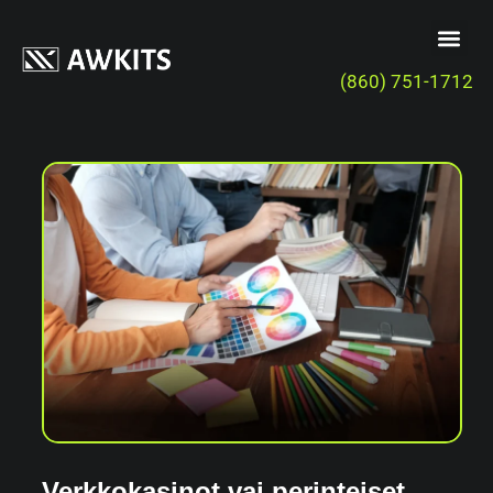
(860) 751-1712
Verkkokasinot vai perinteiset