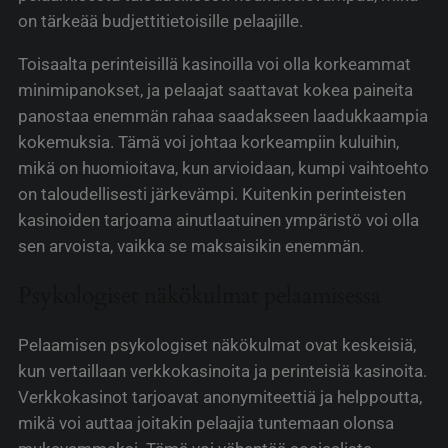
on tärkeää budjettitietoisille pelaajille.
Toisaalta perinteisillä kasinoilla voi olla korkeammat
minimipanokset, ja pelaajat saattavat kokea paineita
panostaa enemmän rahaa saadakseen laadukkaampia
kokemuksia. Tämä voi johtaa korkeampiin kuluihin,
mikä on huomioitava, kun arvioidaan, kumpi vaihtoehto
on taloudellisesti järkevämpi. Kuitenkin perinteisten
kasinoiden tarjoama ainutlaatuinen ympäristö voi olla
sen arvoista, vaikka se maksaisikin enemmän.
Psykologiset näkökulmat pelaamisessa
Pelaamisen psykologiset näkökulmat ovat keskeisiä,
kun vertaillaan verkkokasinoita ja perinteisiä kasinoita.
Verkkokasinot tarjoavat anonymiteettiä ja helppoutta,
mikä voi auttaa joitakin pelaajia tuntemaan olonsa