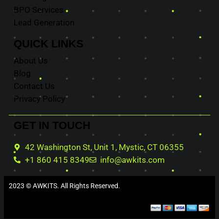
BPO Services
Lead Generation
QUICK
LINKS
About Us
Blog
Contact Us
Privacy Policy
GET IN
TOUCH
42 Washington St, Unit 1, Mystic, CT 06355
+1 860 415 8349
info@awkits.com
2023 © AWKITS. All Rights Reserved.