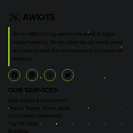
We are AWKITS a big name in the world of digital
media marketing. We are united like our name, create
and produce work that we are proud of for people we
believe in.
OUR
SERVICES
Web Design & Develoment
Search Engine Optimization
Social Media Marketing
Pay Per Click
Branding