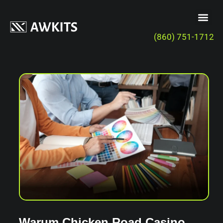
(860) 751-1712
Warum Chicken Road Casino