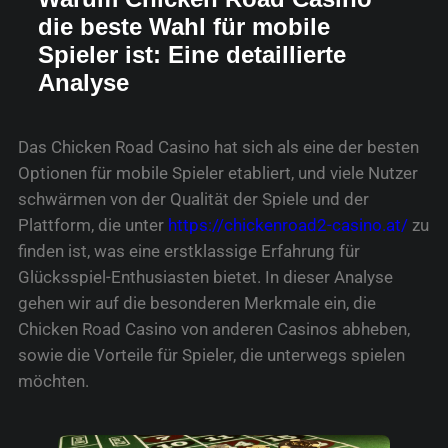
die beste Wahl für mobile
Spieler ist: Eine detaillierte
Analyse
Das Chicken Road Casino hat sich als eine der besten
Optionen für mobile Spieler etabliert, und viele Nutzer
schwärmen von der Qualität der Spiele und der
Plattform, die unter
https://chickenroad2-casino.at/
zu
finden ist, was eine erstklassige Erfahrung für
Glücksspiel-Enthusiasten bietet. In dieser Analyse
gehen wir auf die besonderen Merkmale ein, die
Chicken Road Casino von anderen Casinos abheben,
sowie die Vorteile für Spieler, die unterwegs spielen
möchten.