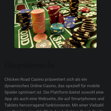
Hauptübersicht
Chicken Road Casino präsentiert sich als ein
dynamisches Online-Casino, das speziell für mobile
Spieler optimiert ist. Die Plattform bietet sowohl eine
App als auch eine Webseite, die auf Smartphones und
Tablets hervorragend funktionieren. Mit einer Vielzahl