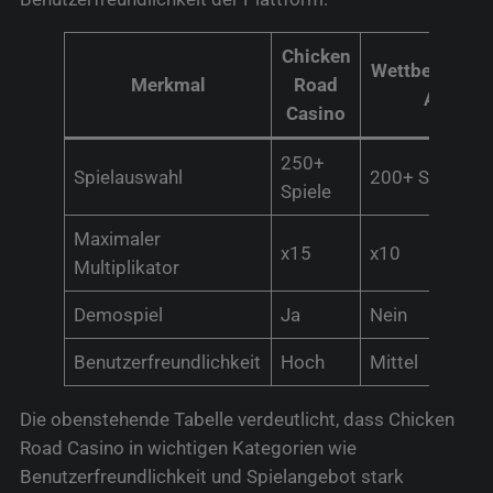
Chicken
Wettbewerber
Merkmal
Road
A
Casino
250+
Spielauswahl
200+ Spiele
Spiele
Maximaler
x15
x10
Multiplikator
Demospiel
Ja
Nein
Benutzerfreundlichkeit
Hoch
Mittel
Die obenstehende Tabelle verdeutlicht, dass Chicken
Road Casino in wichtigen Kategorien wie
Benutzerfreundlichkeit und Spielangebot stark