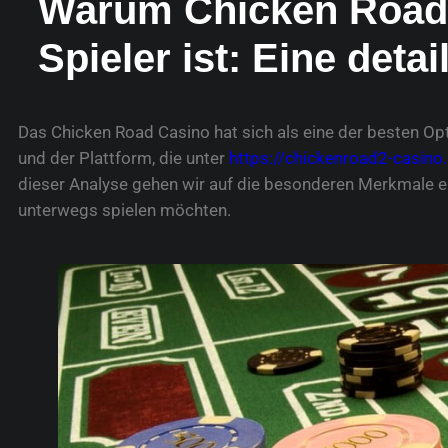
Warum Chicken Road C
Spieler ist: Eine detai
Das Chicken Road Casino hat sich als eine der besten Opti
und der Plattform, die unter
https://chickenroad2-casino.
dieser Analyse gehen wir auf die besonderen Merkmale ein
unterwegs spielen möchten.