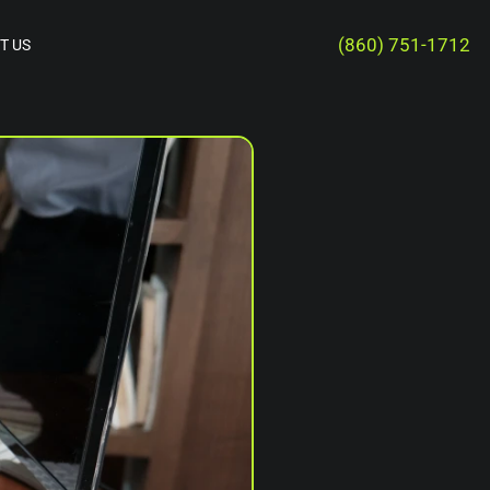
(860) 751-1712
T US