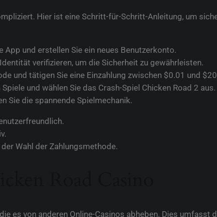
liziert. Hier ist eine Schritt-für-Schritt-Anleitung, um sich
 App und erstellen Sie ein neues Benutzerkonto.
 Identität verifizieren, um die Sicherheit zu gewährleisten.
de und tätigen Sie eine Einzahlung zwischen $0.01 und $20
 Spiele und wählen Sie das Crash-Spiel Chicken Road 2 aus.
en Sie die spannende Spielmechanik.
enutzerfreundlich.
v.
bei der Wahl der Zahlungsmethode.
hicken Road Casino
 die es von anderen Online-Casinos abheben. Dies umfasst d