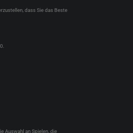
erzustellen, dass Sie das Beste
0.
ie Auswahl an Spielen, die