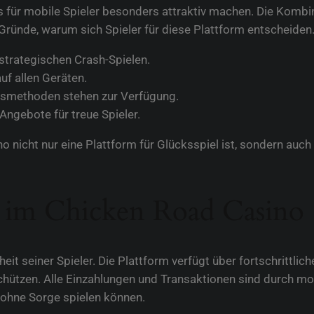
s für mobile Spieler besonders attraktiv machen. Die Kombina
 Gründe, warum sich Spieler für diese Plattform entscheiden
u strategischen Crash-Spielen.
uf allen Geräten.
ngsmethoden stehen zur Verfügung.
ngebote für treue Spieler.
 nicht nur eine Plattform für Glücksspiel ist, sondern auch 
n im Chicken Road Casino
it seiner Spieler. Die Plattform verfügt über fortschrittli
schützen. Alle Einzahlungen und Transaktionen sind durch m
 ohne Sorge spielen können.